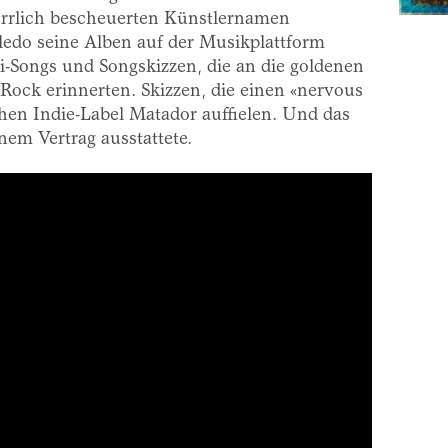
errlich bescheuerten Künstlernamen
oledo seine Alben auf der Musikplattform
-Songs und Songskizzen, die an die goldenen
ock erinnerten. Skizzen, die einen «nervous
hen Indie-Label Matador auffielen. Und das
nem Vertrag ausstattete.