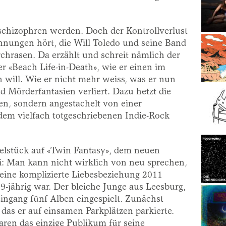
 schizophren werden. Doch der Kontrollverlust
chnungen hört, die Will Toledo und seine Band
chrasen. Da erzählt und schreit nämlich der
r «Beach Life-in-Death», wie er einen im
ill. Wie er nicht mehr weiss, was er nun
nd Mörderfantasien verliert. Dazu hetzt die
en, sondern angestachelt von einer
dem vielfach totgeschriebenen Indie-Rock
sselstück auf «Twin Fantasy», dem neuen
: Man kann nicht wirklich von neu sprechen,
 eine komplizierte Liebesbeziehung 2011
19-jährig war. Der bleiche Junge aus Leesburg,
leingang fünf Alben eingespielt. Zunächst
 das er auf einsamen Parkplätzen parkierte.
aren das einzige Publikum für seine