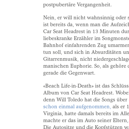
postpubertäre Vergangenheit.
Nein, er will nicht wahnsinnig oder
ist bereits da, wenn man die Aufzei
Car Seat Headrest in 13 Minuten dur
liebeskranke Erzähler im Songmonste
Bahnhof einfahrenden Zug umarmen w
tun soll, und sich in Absurditäten u
Gitarrenmusik, nicht niedergeschlag
manischen Euphorie. So, als gehöre 
gerade die Gegenwart.
«Beach Life-in-Death» ist das Schlü
Album von Car Seat Headrest. Wobei
denn Will Toledo hat die Songs über
schon einmal aufgenommen,
als er 
Virginia, hatte damals bereits im Al
machte er das im Auto seiner Eltern,
Die Autositze und die Kopfstützen w