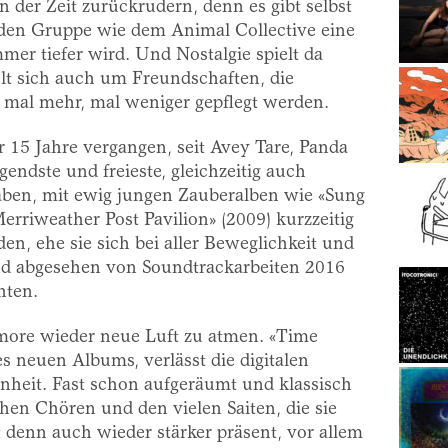
n der Zeit zurückrudern, denn es gibt selbst
nden Gruppe wie dem Animal Collective eine
mer tiefer wird. Und Nostalgie spielt da
elt sich auch um Freundschaften, die
 mal mehr, mal weniger gepflegt werden.
er 15 Jahre vergangen, seit Avey Tare, Panda
endste und freieste, gleichzeitig auch
ben, mit ewig jungen Zauberalben wie «Sung
rriweather Post Pavilion» (2009) kurzzeitig
en, ehe sie sich bei aller Beweglichkeit und
und abgesehen von Soundtrackarbeiten 2016
hten.
more wieder neue Luft zu atmen. «Time
des neuen Albums, verlässt die digitalen
nheit. Fast schon aufgeräumt und klassisch
chen Chören und den vielen Saiten, die sie
 denn auch wieder stärker präsent, vor allem