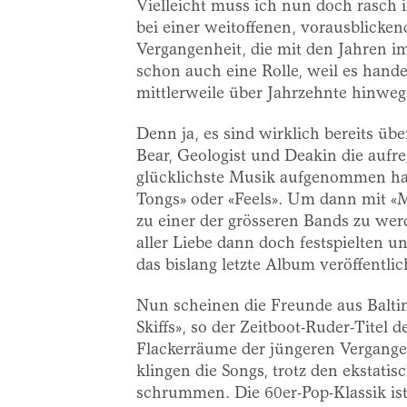
Vielleicht muss ich nun doch rasch i
bei einer weitoffenen, vorausblicke
Vergangenheit, die mit den Jahren im
schon auch eine Rolle, weil es hand
mittlerweile über Jahrzehnte hinweg
Denn ja, es sind wirklich bereits üb
Bear, Geologist und Deakin die aufreg
glücklichste Musik aufgenommen ha
Tongs» oder «Feels». Um dann mit «Me
zu einer der grösseren Bands zu werd
aller Liebe dann doch festspielten 
das bislang letzte Album veröffentlic
Nun scheinen die Freunde aus Balti
Skiffs», so der Zeitboot-Ruder-Titel 
Flackerräume der jüngeren Vergange
klingen die Songs, trotz den ekstatis
schrummen. Die 60er-Pop-Klassik ist